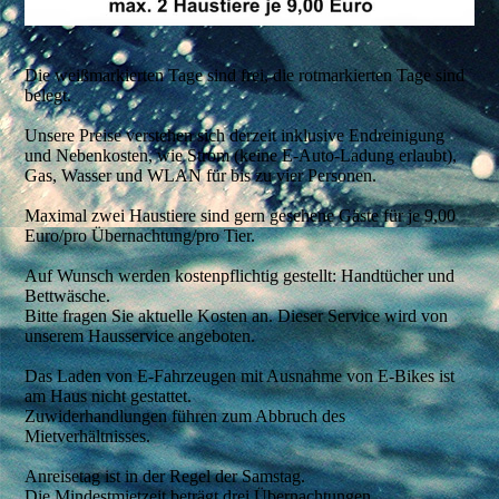
Die weißmarkierten Tage sind frei, die rotmarkierten Tage sind
belegt.
Unsere Preise
verstehen sich derzeit inklusive Endreinigung
und Nebenkosten, wie Strom (keine E-Auto-Ladung erlaubt),
Gas, Wasser und WLAN für bis zu vier Personen.
Maximal zwei Haustiere sind gern gesehene Gäste für je 9,00
Euro/pro Übernachtung/pro Tier.
Auf Wunsch werden kostenpflichtig gestellt:
Handtücher und
Bettwäsche.
Bitte fragen Sie aktuelle Kosten an. Dieser Service wird von
unserem Hausservice angeboten.
Das Laden von E-Fahrzeugen
mit Ausnahme von E-Bikes ist
am Haus nicht gestattet.
Zuwiderhandlungen führen zum Abbruch des
Mietverhältnisses.
Anreisetag ist in der Regel der Samstag.
Die Mindestmietzeit beträgt drei Übernachtungen.