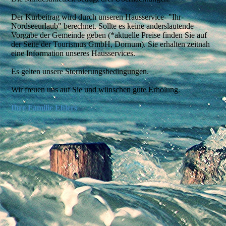
Der Kurbeitrag
wird durch unseren Hausservice- "Ihr-
Nordseeurlaub" berechnet. Sollte es keine anderslautende
Vorgabe der Gemeinde geben (*aktuelle Preise finden Sie auf
der Seite der Tourismus GmbH, Dornum). Sie erhalten zeitnah
eine Information unseres Hausservices.
Es gelten unsere Stornierungsbedingungen.
Wir freuen uns auf Sie und wünschen gute Erholung.
Ihre Familie Ehlers