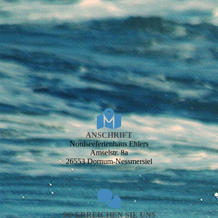
ANSCHRIFT
Nordsee­ferien­haus Ehlers
Amselstr. 8a
26553 Dornum-Nessmersiel
SO ERREICHEN SIE UNS