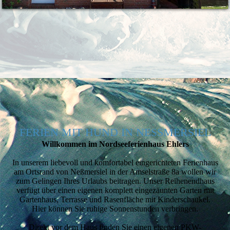
FERIEN MIT HUND IN NESSMERSIEL
Willkommen im Nordsee­ferien­haus Ehlers
In unserem liebevoll und komfortabel eingerichteten Ferienhaus
am Ortsrand von Neßmersiel in der Amselstraße 8a wollen wir
zum Gelingen Ihres Urlaubs beitragen. Unser Reihenendhaus
verfügt über einen eigenen komplett eingezäunten Garten mit
Gartenhaus, Terrasse und Rasenfläche mit Kinderschaukel.
Hier können Sie ruhige Sonnenstunden verbringen.
Direkt vor dem Haus finden Sie einen eigenen PKW-