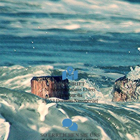
ANSCHRIFT
Nordsee­ferien­haus Ehlers
Amselstr. 8a
26553 Dornum-Nessmersiel
SO ERREICHEN SIE UNS