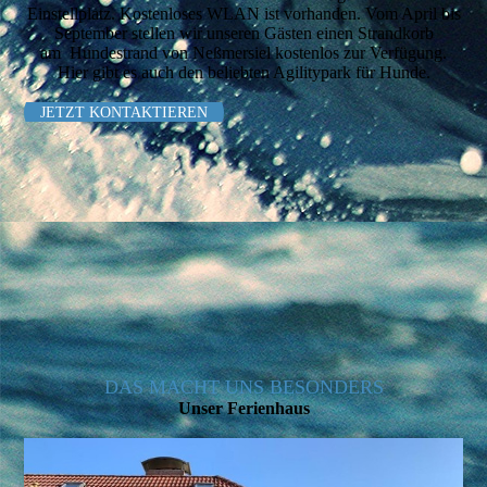
Einstellplatz. Kostenloses WLAN ist vor­han­den. Vom April bis
September stellen wir unseren Gästen einen Strandkorb
am Hundestrand von Neßmersiel kostenlos zur Verfügung.
Hier gibt es auch den beliebten Agilitypark für Hunde.
JETZT KONTAKTIEREN
DAS MACHT UNS BESONDERS
Unser Ferienhaus